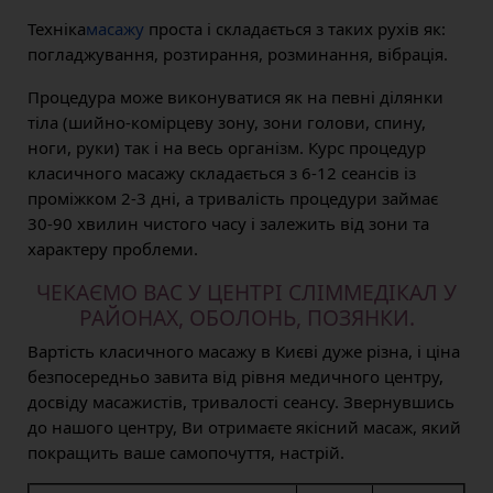
Техніка
масажу
проста і складається з таких рухів як:
погладжування, розтирання, розминання, вібрація.
Процедура може виконуватися як на певні ділянки
тіла (шийно-комірцеву зону, зони голови, спину,
ноги, руки) так і на весь організм. Курс процедур
класичного масажу складається з 6-12 сеансів із
проміжком 2-3 дні, а тривалість процедури займає
30-90 хвилин чистого часу і залежить від зони та
характеру проблеми.
ЧЕКАЄМО ВАС У ЦЕНТРІ СЛІММЕДІКАЛ У
РАЙОНАХ, ОБОЛОНЬ, ПОЗЯНКИ.
Вартість класичного масажу в Києві дуже різна, і ціна
безпосередньо завита від рівня медичного центру,
досвіду масажистів, тривалості сеансу. Звернувшись
до нашого центру, Ви отримаєте якісний масаж, який
покращить ваше самопочуття, настрій.