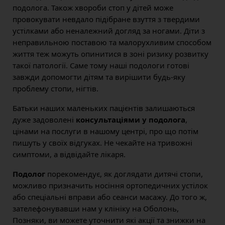
подолога. Також хвороби стоп у дітей може
провокувати невдало підібране взуття з твердими
устілками або неналежний догляд за ногами. Діти з
неправильною поставою та малорухливим способом
життя теж можуть опинитися в зоні ризику розвитку
такої патології. Саме тому наші подологи готові
завжди допомогти дітям та вирішити будь-яку
проблему стопи, нігтів.
Батьки наших маленьких пацієнтів залишаються
дуже задоволені
консультаціями у подолога
,
цінами на послуги в нашому центрі, про що потім
пишуть у своїх відгуках. Не чекайте на тривожні
симптоми, а відвідайте лікаря.
Подолог
порекомендує, як доглядати дитячі стопи,
можливо призначить носіння ортопедичних устілок
або спеціальні вправи або сеанси масажу. До того ж,
зателефонувавши нам у клініку на Оболонь,
Позняки, ви можете уточнити які акції та знижки на