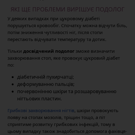
ЯКІ ЩЕ ПРОБЛЕМИ ВИРІШУЄ ПОДОЛОГ
У деяких випадках при цукровому діабеті
порушується кровообіг. Спочатку можна відчути біль,
потім зниження чутливості ніг, після стопи
перестають відчувати температуру та дотик.
Тільки
досвідчений подолог
зможе визначити
захворювання стоп, яке провокує цукровий діабет
по:
діабетичній пухирчатці;
деформуванню пальців;
почервонінню шкіри та розшаровуванню
нігтьових пластин.
Грибкові захворювання нігтів
, шкіри провокують
появу на стопах мозолів, тріщин тощо, а піт
сприятиме розвитку грибкових інфекцій, тому в
цьому випадку також знадобиться допомога фахівця-