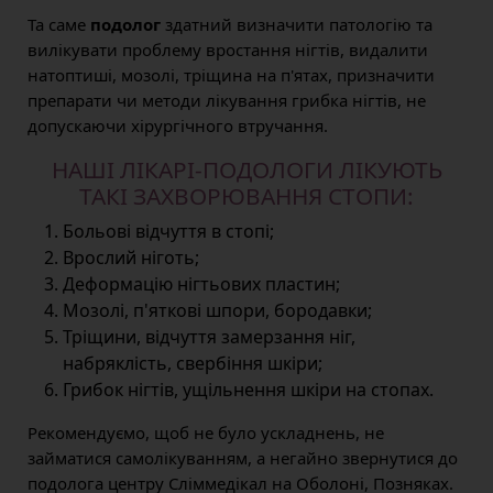
Та саме
подолог
здатний визначити патологію та
вилікувати проблему вростання нігтів, видалити
натоптиші, мозолі, тріщина на п'ятах, призначити
препарати чи методи лікування грибка нігтів, не
допускаючи хірургічного втручання.
НАШІ ЛІКАРІ-ПОДОЛОГИ ЛІКУЮТЬ
ТАКІ ЗАХВОРЮВАННЯ СТОПИ:
Больові відчуття в стопі;
Врослий ніготь;
Деформацію нігтьових пластин;
Мозолі, п'яткові шпори, бородавки;
Тріщини, відчуття замерзання ніг,
набряклість, свербіння шкіри;
Грибок нігтів, ущільнення шкіри на стопах.
Рекомендуємо, щоб не було ускладнень, не
займатися самолікуванням, а негайно звернутися до
подолога центру Сліммедікал на Оболоні, Позняках.