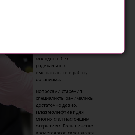
максимальным.
Специалисты центра
косметологии
Слиммедикал в Киеве
готовы рассказать вам об
особенностях
плазмолифтинга,
способного продлить
молодость без
радикальных
вмешательств в работу
организма.
Вопросами старения
специалисты занимались
достаточно давно.
Плазмолифтинг
для
многих стал настоящим
открытием. Большинство
косметологов склоняются