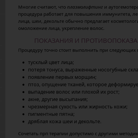
Многие считают, что
плазмолифтинг
и аутогемотера
процедура работает для повышения иммунитета, л
лица, шеи, декольте обычно предлагает косметолог
омоложение лица, укрепление волос.
ПОКАЗАНИЯ И ПРОТИВОПОКАЗА
Процедуру точно стоит выполнить при следующих 
тусклый цвет лица;
потеря тонуса, выраженные носогубные скла
появление первых морщин;
птоз, опущение тканей, которое деформируе
выпадение волос или плохой их рост;
акне, другие высыпания;
чрезмерная сухость или жирность кожи;
пигментные пятна;
дряблая кожа шеи и декольте.
Сочетать прп терапии допустимо с другими методи