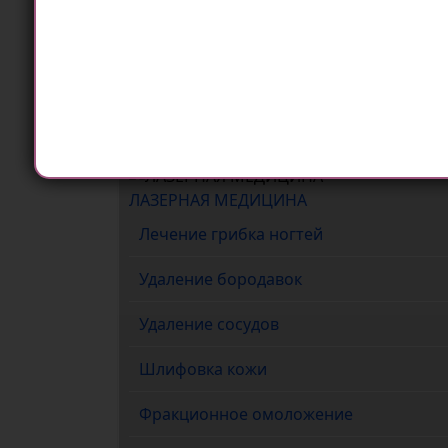
Лазерная эпиляция ног
Выберите язык
Лазерная эпиляция подмышек
Лазерная эпиляция рук
ЛАЗЕРНАЯ МЕДИЦИНА
Лечение грибка ногтей
Удаление бородавок
Удаление сосудов
Шлифовка кожи
Фракционное омоложение