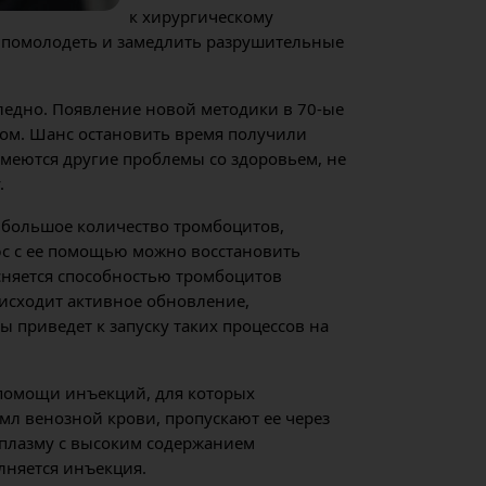
к хирургическому
 помолодеть и замедлить разрушительные
следно. Появление новой методики в 70-ые
мом. Шанс остановить время получили
имеются другие проблемы со здоровьем, не
.
я большое количество тромбоцитов,
юс с ее помощью можно восстановить
сняется способностью тромбоцитов
оисходит активное обновление,
 приведет к запуску таких процессов на
помощи инъекций, для которых
 мл венозной крови, пропускают ее через
плазму с высоким содержанием
лняется инъекция.