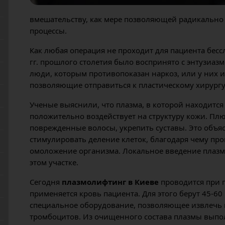
вмешательству, как мере позволяющей радикально
процессы.
Как любая операция не проходит для пациента бес
гг. прошлого столетия было воспринято с энтузиаз
люди, которым противопоказан наркоз, или у них 
позволяющие отправиться к пластическому хирургу
Ученые выяснили, что плазма, в которой находитс
положительно воздействует на структуру кожи. Пл
поврежденные волосы, укрепить суставы. Это объя
стимулировать деление клеток, благодаря чему пр
омоложение организма. Локальное введение плазмы
этом участке.
Сегодня
плазмолифтинг в Киеве
проводится при 
применяется кровь пациента. Для этого берут 45-60
специальное оборудование, позволяющее извлечь 
тромбоцитов. Из очищенного состава плазмы выпо