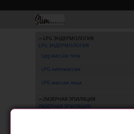
LPG ЭНДЕРМОЛОГИЯ
Lpg массаж тела
LPG липомассаж
LPG массаж лица
ЛАЗЕРНАЯ ЭПИЛЯЦИЯ
Лазерная эпиляция бикини
Лазерная эпиляция лица