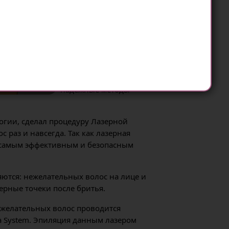
Для удаление
нежелательных волос
женщины прибегают как к
традиционным методам
(бритье, восковая
эпиляция, электро), так и
более современные и
надежные методы
огии, сделал процедуру Лазерной
 раз и навсегда. Так как лазерная
ся самым эффективным и безопасным
ются: нежелательных волос на лице и
черные точеки после бритья.
нежелательных волос проводится
a System. Эпиляция данным лазером