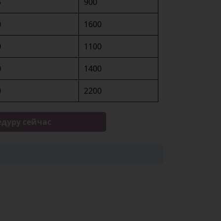
5
900
0
1600
0
1100
0
1400
0
2200
едуру сейчас