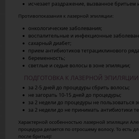
исчезает раздражение, вызванное бритьем 
Противопоказания к лазерной эпиляции:
онкологические заболевания;
воспалительные и инфекционные заболеван
сахарный диабет;
прием антибиотиков тетрациклинового ряда
беременность;
светлые и седые волосы в зоне эпиляции;
ПОДГОТОВКА К ЛАЗЕРНОЙ ЭПИЛЯЦИИ
за 2-5 дней до процедуры сбрить волосы;
не загорать 10-15 дней до процедуры;
за 2 недели до процедуры не пользоваться 
за 2 недели до не принимать антибиотики т
Характерной особенностью лазерной эпиляции Алек
процедура делается по отросшему волосу. То есть д
после бритья)!