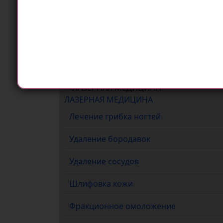
Лазерная эпиляция ног
Выберите язык
Лазерная эпиляция подмышек
Лазерная эпиляция рук
ЛАЗЕРНАЯ МЕДИЦИНА
Лечение грибка ногтей
Удаление бородавок
Удаление сосудов
Шлифовка кожи
Фракционное омоложение