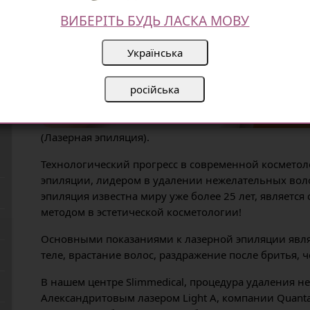
ВИБЕРІТЬ БУДЬ ЛАСКА МОВУ
Українська
російська
(Лазерная эпиляция).
Технологический прогресс в современной косметол
эпиляции, лидером в удалении нежелательных волос
эпиляция известна миру уже более 25 лет, являет
методом в эстетической косметологии!
Основными показаниями к лазерной эпиляции явля
теле, врастание волос, раздражение после бритья, 
В нашем центре Slimmedical, процедура удаления 
Александритовым лазером Light A, компании Quant