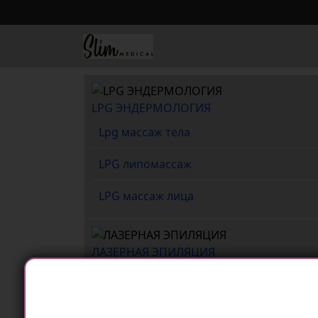
LPG ЭНДЕРМОЛОГИЯ
Lpg массаж тела
LPG липомассаж
LPG массаж лица
ЛАЗЕРНАЯ ЭПИЛЯЦИЯ
Лазерная эпиляция бикини
Лазерная эпиляция лица