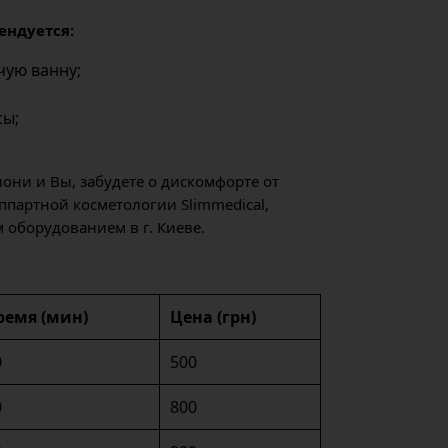
ендуется:
чую ванну;
сы;
лони и Вы, забудете о дискомфорте от
ппартной косметологии Slimmedical,
оборудованием в г. Киеве.
ремя (мин)
Цена (грн)
0
500
0
800